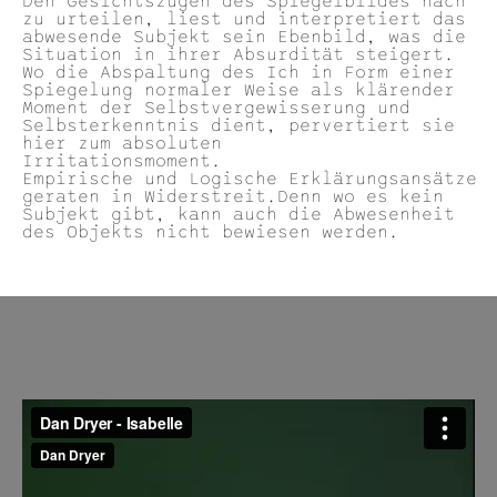
Den Gesichtszügen des Spiegelbildes nach
zu urteilen, liest und interpretiert das
abwesende Subjekt sein Ebenbild, was die
Situation in ihrer Absurdität steigert.
Wo die Abspaltung des Ich in Form einer
Spiegelung normaler Weise als klärender
Moment der Selbstvergewisserung und
Selbsterkenntnis dient, pervertiert sie
hier zum absoluten
Irritationsmoment.
Empirische und Logische Erklärungsansätze
geraten in Widerstreit.Denn wo es kein
Subjekt gibt, kann auch die Abwesenheit
des Objekts nicht bewiesen werden.