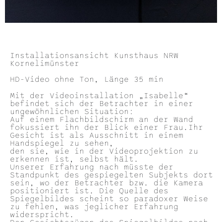
Installationsansicht Kunsthaus NRW
Kornelimünster
HD-Video ohne Ton, Länge 35 min
Mit der Videoinstallation „Isabelle“
befindet sich der Betrachter in einer
ungewöhnlichen Situation:
Auf einem Flachbildschirm an der Wand
fokussiert ihn der Blick einer Frau.Ihr
Gesicht ist als Ausschnitt in einem
Handspiegel zu sehen,
den sie, wie in der Videoprojektion zu
erkennen ist, selbst hält.
Unserer Erfahrung nach müsste der
Standpunkt des gespiegelten Subjekts dort
sein, wo der Betrachter bzw. die Kamera
positioniert ist. Die Quelle des
Spiegelbildes scheint so paradoxer Weise
zu fehlen, was jeglicher Erfahrung
widerspricht.